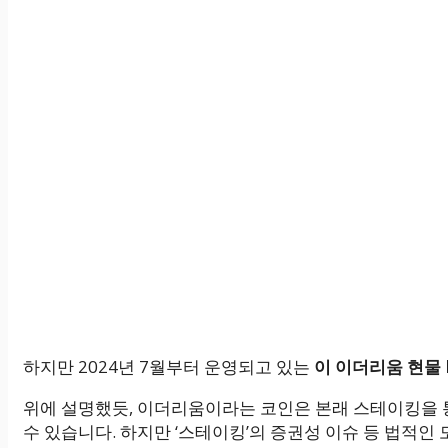
하지만 2024년 7월부터 운영되고 있는
이 이더리움 현물 
위에 설명했듯, 이더리움이라는 코인은 본래 스테이킹을 
수 있습니다. 하지만 ‘스테이킹’의 증권성 이슈 등 법적인 