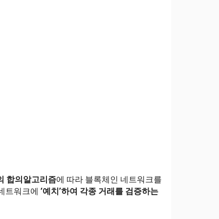
)의 합의알고리즘
에 따라 블록체인 네트워크를
 네트워크에
‘예치’하여 각종 거래를 검증하는