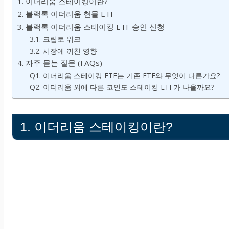
1. 이더리움 스테이킹이란?
2. 블랙록 이더리움 현물 ETF
3. 블랙록 이더리움 스테이킹 ETF 승인 신청
3.1. 크립토 위크
3.2. 시장에 끼친 영향
4. 자주 묻는 질문 (FAQs)
Q1. 이더리움 스테이킹 ETF는 기존 ETF와 무엇이 다른가요?
Q2. 이더리움 외에 다른 코인도 스테이킹 ETF가 나올까요?
1. 이더리움 스테이킹이란?