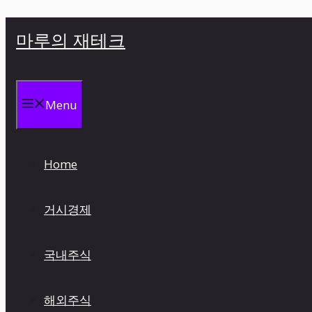
컨
마루의 재테크
텐
츠
로
건
Menu
너
뛰
기
Home
거시경제
국내주식
해외주식